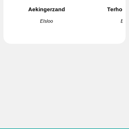
Aekingerzand
Terhors
Elsloo
Bei