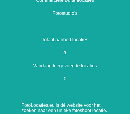
Commerciële Buitenlocaties
Fotostudio's
Totaal aanbod locaties
26
Vandaag toegevoegde locaties
0
FotoLocaties.eu is dé website voor het
zoeken naar een unieke fotoshoot locatie.
Door het unieke concept en
samenwerking is er een diverse soort aan
locaties.